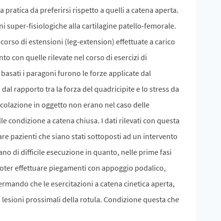
na pratica da preferirsi rispetto a quelli a catena aperta.
i super-fisiologiche alla cartilagine patello-femorale.
corso di estensioni (leg-extension) effettuate a carico
to con quelle rilevate nel corso di esercizi di
 basati i paragoni furono le forze applicate dal
o dal rapporto tra la forza del quadricipite e lo stress da
articolazione in oggetto non erano nel caso delle
le condizione a catena chiusa. I dati rilevati con questa
re pazienti che siano stati sottoposti ad un intervento
tano di difficile esecuzione in quanto, nelle prime fasi
 poter effettuare piegamenti con appoggio podalico,
ermando che le esercitazioni a catena cinetica aperta,
a lesioni prossimali della rotula. Condizione questa che