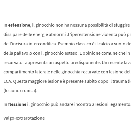
In
estensione
, il ginocchio non ha nessuna possibilità di sfuggir
dissipare delle energie abnormi .L’iperestensione violenta può p
dell’incisura intercondilica. Esempio classico è il calcio a vuoto de
della pallavolo con il ginocchio esteso. E opinione comune che in 
recurvato rappresenta un aspetto predisponente. Un recente lavo
compartimento laterale nelle ginocchia recurvate con lesione del
LCA. Questa maggiore lesione è presente subito dopo il trauma (l
(lesione cronica).
In
flessione
il ginocchio può andare incontro a lesioni legamentos
Valgo-extrarotazione