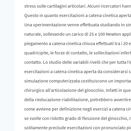
stress sulle cartilagini articolari. Alcuni ricercatori ha
Questo in quanto esercitazioni a catena cinetica aperta 
Una sperimentazione venne effettuata studiando in simul
naturale, sollevando un carico di 25 e 100 Newton applic
piegamento a catena cinetica chiusa effettuati tra i 20 
quadricipite, le forze di contatto, le sollecitazioni infe
contatto. Lo studio delle variabili rivelò che per tutta 
esercitazioni a catena cinetica aperta da considerarsi s
simulazione computerizzata costituiscono un importante
chirurgico all’articolazione del ginocchio. Infatti in que
della rieducazione-riabilitazione, potrebbero avvertir
come avviene per definizione negli esercizi a catena ci
se svolte con ridotto grado di flessione del ginocchio,
solitamente preclude esercitazioni con pronunciato p