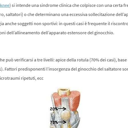
 knee
) si intende una sindrome clinica che colpisce con una certa fr
stro, saltatori) o che determinano una eccessiva sollecitazione dell’
a anche soggetti non sportivi: in questi casi è frequente il riscontr
ioni dell’allineamento dell’apparato estensore del ginocchio.
e può verificarsi a tre livelli: apice della rotula (70% dei casi), base
 1). Fattori predisponenti l’insorgenza del ginocchio del saltatore sono
microtraumi ripetuti, ecc