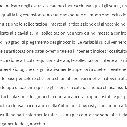
nno indicato negli esercizi a catena cinetica chiusa, quali gli squat, u
quali la leg extension sono state sospettate di imporre sollecitazion
azione le sollecitazioni inferte all’articolazione del ginocchio nel 
ato alla caviglia. Tali sollecitazioni vennero quindi messe a confron
ed i 90 gradi di piegamento del ginocchio. Le variabili su cui vennero
rte all’articolazione patello-femorale ed il “benefit indices” costituit
l’escursione articolare qui considerata, le sollecitazioni inferte all’
uper-fisiologiche o significativamente superiori a quelle rilevate nel
 base per coloro che sono chiamati, per vari motivi, a dover tratta
sto tipo di pazienti spesso gli esercizi a catena cinetica chiusa risul
e l’articolazione del ginocchio operato ancora troppo instabile per
netica chiusa. I ricercatori della Columbia Univeristy concludono aff
 risultano particolarmente interessanti per coloro che sono affetti d
iegamento del ginocchio.