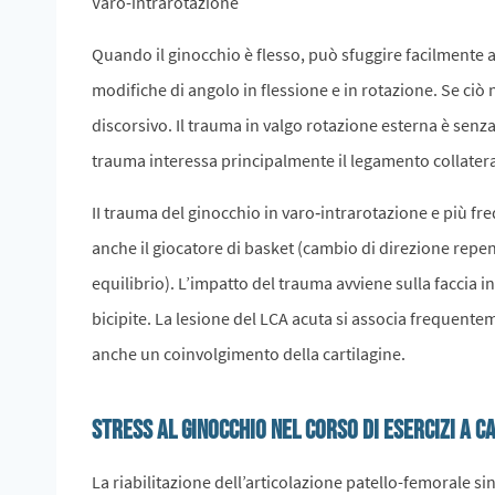
Varo-intrarotazione
Quando il ginocchio è flesso, può sfuggire facilmente 
modifiche di angolo in flessione e in rotazione. Se ci
discorsivo. Il trauma in valgo rotazione esterna è senz
trauma interessa principalmente il legamento collateral
II trauma del ginocchio in varo‐intrarotazione e più fr
anche il giocatore di basket (cambio di direzione repen
equilibrio). L’impatto del trauma avviene sulla faccia in
bicipite. La lesione del LCA acuta si associa frequentem
anche un coinvolgimento della cartilagine.
Stress al ginocchio nel corso di esercizi a c
La riabilitazione dell’articolazione patello-femorale s