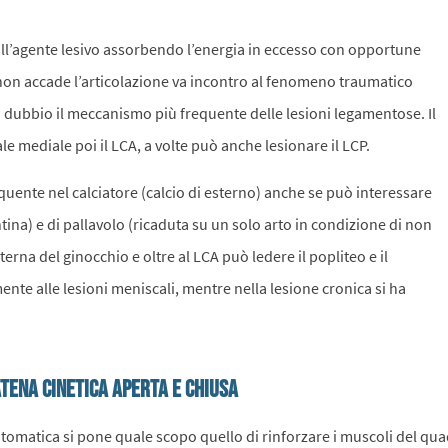
all’agente lesivo assorbendo l’energia in eccesso con opportune
ò non accade l’articolazione va incontro al fenomeno traumatico
a dubbio il meccanismo più frequente delle lesioni legamentose. Il
e mediale poi il LCA, a volte può anche lesionare il LCP.
equente nel calciatore (calcio di esterno) anche se può interessare
tina) e di pallavolo (ricaduta su un solo arto in condizione di non
terna del ginocchio e oltre al LCA può ledere il popliteo e il
ente alle lesioni meniscali, mentre nella lesione cronica si ha
atena cinetica aperta e chiusa
intomatica si pone quale scopo quello di rinforzare i muscoli del qua