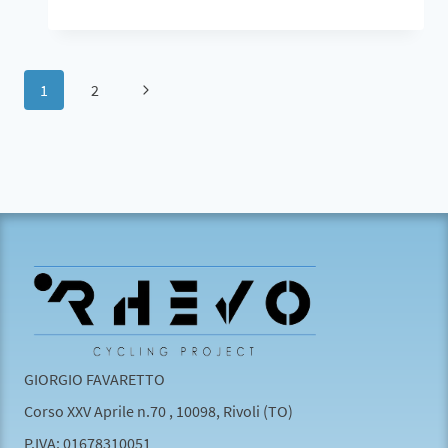
1
2
GIORGIO FAVARETTO
Corso XXV Aprile n.70 , 10098, Rivoli (TO)
P.IVA: 01678310051