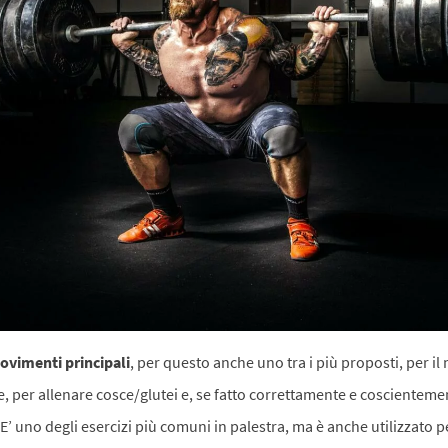
ovimenti principali
, per questo anche uno tra i più proposti, per i
, per allenare cosce/glutei e, se fatto correttamente e coscienteme
. E’ uno degli esercizi più comuni in palestra, ma è anche utilizzato 