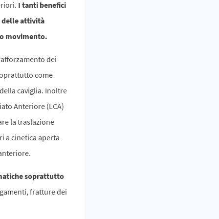
riori.
I tanti benefici
delle attività
olo movimento.
l rafforzamento dei
o soprattutto come
ella caviglia. Inoltre
iato Anteriore (LCA)
are la traslazione
i a cinetica aperta
anteriore.
matiche soprattutto
egamenti, fratture dei