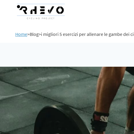
Home
>
Blog
>
i migliori 5 esercizi per allenare le gambe dei cic