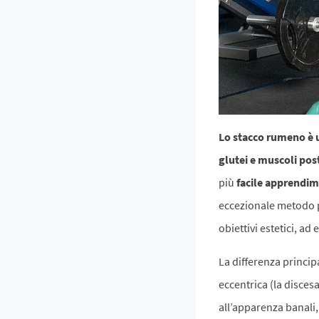
Lo stacco rumeno è un
glutei e muscoli post
più
facile apprendi
eccezionale metodo p
obiettivi estetici, a
La differenza princip
eccentrica (la disces
all’apparenza banali, 