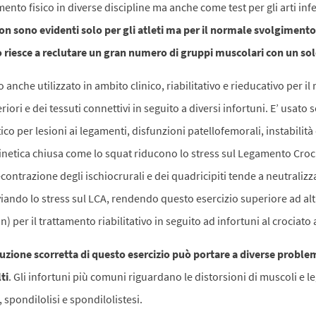
ento fisico in diverse discipline ma anche come test per gli arti infe
on sono evidenti solo per gli atleti ma per il normale svolgimento 
o riesce a reclutare un gran numero di gruppi muscolari con un s
 anche utilizzato in ambito clinico, riabilitativo e rieducativo per i
eriori e dei tessuti connettivi in seguito a diversi infortuni. E’ usat
o per lesioni ai legamenti, disfunzioni patellofemorali, instabilità d
 cinetica chiusa come lo squat riducono lo stress sul Legamento Croc
-contrazione degli ischiocrurali e dei quadricipiti tende a neutralizz
eviando lo stress sul LCA, rendendo questo esercizio superiore ad altr
) per il trattamento riabilitativo in seguito ad infortuni al crociato 
cuzione
scorretta
di questo esercizio può portare a diverse proble
ti
. Gli infortuni più comuni riguardano le distorsioni di muscoli e l
, spondilolisi e spondilolistesi.