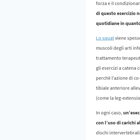
forza e il condizionam
di questo esercizio n
quotidiane in quant
Lo squat
viene spesso
muscoli degli arti inf
trattamento terapeutic
gli esercizi a catena
perchè l’azione di co
tibiale anteriore all
(come la leg-extension
In ogni caso,
un’ese
con l’uso di carichi al
dischi intervertebrali