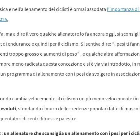
sica e nell’allenamento dei ciclisti è ormai assodata
l’importanza di
stra.
a, ma a dire il vero qualche allenatore lo fa ancora oggi, si sconsig
rt di endurance e quindi per il ciclismo. Si sentiva dire: “i pesi ti fan
iventi troppo grosso e aumenti di peso” , e qualche altra affermazion
pre meno radicata questa concezione e si è via via introdotto, in
 un programma di allenamento con i pesi da svolgere in associazion
ondo cambia velocemente, il ciclismo un pò meno velocemente (in I
 evoluti
, sfondando il muro delle credenze popolari fatte di muscol
uentatori di centri fitness e palestre.
o:
un allenatore che sconsiglia un allenamento con i pesi per i cicl