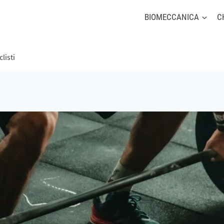
BIOMECCANICA
C
listi