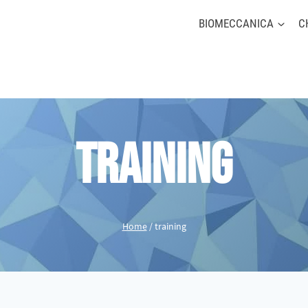
BIOMECCANICA
C
training
Home
/
training