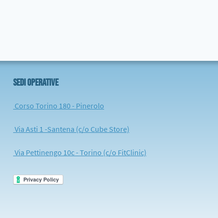
SEDI OPERATIVE
Corso Torino 180 - Pinerolo
Via Asti 1 -Santena (c/o Cube Store)
Via Pettinengo 10c - Torino (c/o FitClinic)