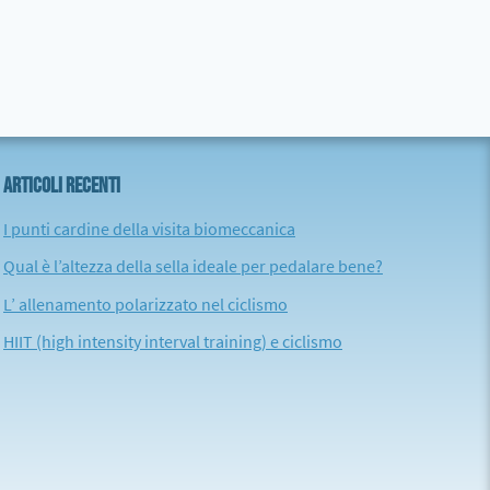
ARTICOLI RECENTI
I punti cardine della visita biomeccanica
Qual è l’altezza della sella ideale per pedalare bene?
L’ allenamento polarizzato nel ciclismo
HIIT (high intensity interval training) e ciclismo