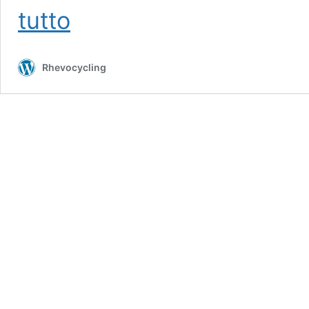
Biomeccanica
tutto
Rhevocycling